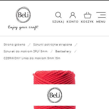

SZUKAJ
KONTO
KOSZYK
MENU
Strona główna
/
Sznurki potrójnie skręcane
/
Sznurek do makram 3PLY 5mm
/
Bestsellery
/
CZERWONY Linka do makram 5mm 15m