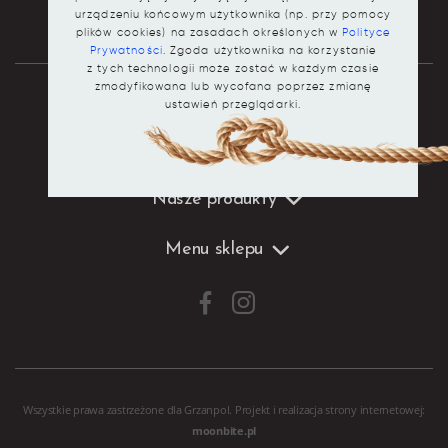
urządzeniu końcowym użytkownika (np. przy pomocy
plików cookies) na zasadach określonych w
Polityce
Prywatności
. Zgoda użytkownika na korzystanie
z tych technologii może zostać w każdym czasie
zmodyfikowana lub wycofana poprzez zmianę
ustawień przeglądarki.
Dane kontaktowe
Nasze produkty
Menu sklepu
Wszystkie prawa zastrzeżone dla Grzanpol. Projekt i realizacja
strony internetowej
:
moonbite.pl