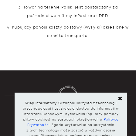
3. Towar na terenie Polski jest dostarczany za
pośrednictwem firmy InPost oraz DPD.
4. Kupujący ponosi koszty dostawy (wysyłki) określone w
cenniku transportu.
Sklep internetowy Grzanpol korzysta z technologii
przechowującej i uzyskującej dostęp do informacji w
urządzeniu końcowym użytkownika (np. przy pomocy
plików cookies) na zasadach określonych w
Polityce
Dane kontaktowe
Prywatności
. Zgoda użytkownika na korzystanie
z tych technologii może zostać w każdym czasie
zmodyfikowana lub wycofana poprzez zmianę