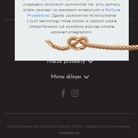
urządzeniu końcowym użytkownika (np. przy pomocy
plików cookies) na zasadach określonych w
Polityce
Prywatności
. Zgoda użytkownika na korzystanie
z tych technologii może zostać w każdym czasie
zmodyfikowana lub wycofana poprzez zmianę
ustawień przeglądarki.
Dane kontaktowe
Nasze produkty
Menu sklepu
Wszystkie prawa zastrzeżone dla Grzanpol. Projekt i realizacja
strony internetowej
:
moonbite.pl