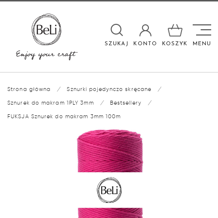

SZUKAJ
KONTO
KOSZYK
MENU
Strona główna
/
Sznurki pojedynczo skręcane
/
Sznurek do makram 1PLY 3mm
/
Bestsellery
/
FUKSJA Sznurek do makram 3mm 100m