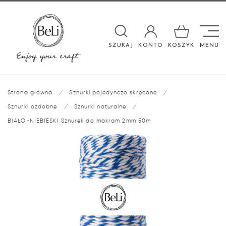

SZUKAJ
KONTO
KOSZYK
MENU
Strona główna
/
Sznurki pojedynczo skręcane
/
Sznurki ozdobne
/
Sznurki naturalne
/
BIAŁO-NIEBIESKI Sznurek do makram 2mm 50m