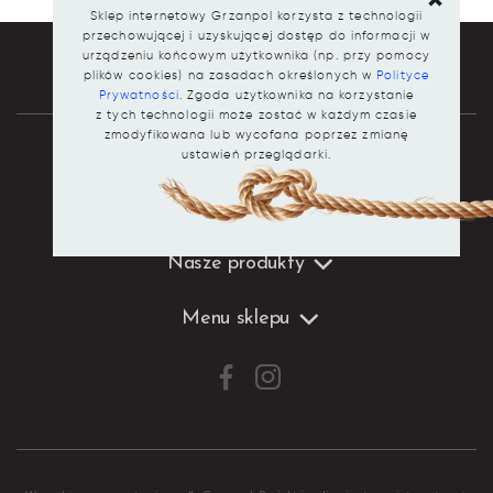
Sklep internetowy Grzanpol korzysta z technologii
przechowującej i uzyskującej dostęp do informacji w
urządzeniu końcowym użytkownika (np. przy pomocy
plików cookies) na zasadach określonych w
Polityce
Prywatności
. Zgoda użytkownika na korzystanie
z tych technologii może zostać w każdym czasie
zmodyfikowana lub wycofana poprzez zmianę
ustawień przeglądarki.
Dane kontaktowe
Nasze produkty
Menu sklepu