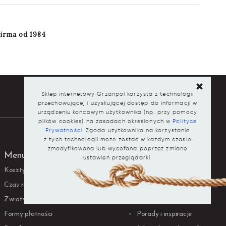
irma od 1984
Sklep internetowy Grzanpol korzysta z technologii
przechowującej i uzyskującej dostęp do informacji w
urządzeniu końcowym użytkownika (np. przy pomocy
plików cookies) na zasadach określonych w
Polityce
Prywatności
. Zgoda użytkownika na korzystanie
z tych technologii może zostać w każdym czasie
zmodyfikowana lub wycofana poprzez zmianę
Menu sklepu
Menu sklepu
ustawień przeglądarki.
Koszty dostawy
Polityka cookies
Czas realizacji
O firmie
Zwroty
Kontakt
Formy płatności
Porady i inspiracje