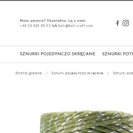
Masz pytania? Skontaktuj się z nami
+48 32 623 20 53
lub
beli@beli-craft.com
SZNURKI POJEDYNCZO SKRĘCANE
SZNURKI POT
Strona główna
/
Sznurki pojedynczo skręcane
/
Sznurki oz