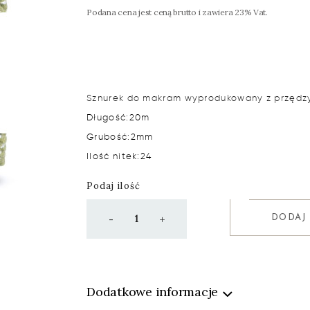
Podana cena jest ceną brutto i zawiera 23% Vat.
Sznurek do makram wyprodukowany z przęd
Długość:
20m
Grubość:
2mm
Ilość nitek:
24
Podaj ilość
DODAJ
-
+
Dodatkowe informacje