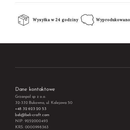
Wysyłka w 24 godziny
Wyprodukowano
Dane kontaktowe
Grzanpol sp z o.o.
32-332 Bukowno, ul. Kolejowa 50
+48 32 623 20 53
beli@beli-craft.com
NIP: 9252000493
KRS: 0000998363