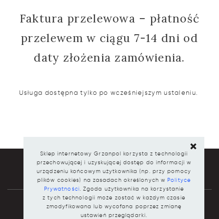
Faktura przelewowa – płatność
przelewem w ciągu 7-14 dni od
daty złożenia zamówienia.
Usługa dostępna tylko po wcześniejszym ustaleniu.
Sklep internetowy Grzanpol korzysta z technologii
przechowującej i uzyskującej dostęp do informacji w
urządzeniu końcowym użytkownika (np. przy pomocy
plików cookies) na zasadach określonych w
Polityce
Prywatności
. Zgoda użytkownika na korzystanie
z tych technologii może zostać w każdym czasie
zmodyfikowana lub wycofana poprzez zmianę
ustawień przeglądarki.