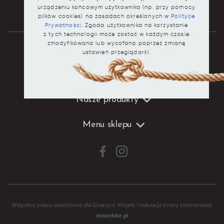
urządzeniu końcowym użytkownika (np. przy pomocy
plików cookies) na zasadach określonych w
Polityce
Prywatności
. Zgoda użytkownika na korzystanie
z tych technologii może zostać w każdym czasie
zmodyfikowana lub wycofana poprzez zmianę
ustawień przeglądarki.
Dane kontaktowe
Nasze produkty
Menu sklepu
Wszystkie prawa zastrzeżone dla Grzanpol. Projekt i realizacja
strony internetowej
:
moonbite.pl